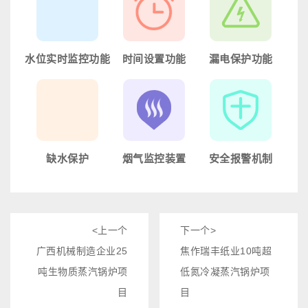
水位实时监控功能
时间设置功能
漏电保护功能
配有电子检测水位
用户可以根据需
控制系统检测到电
装置，实时监控锅
要，自由组合设定
热元件漏电后，将
炉水位
锅炉的启停时间
自动切断电源，锅
炉也会立即停止运
行
缺水保护
烟气监控装置
安全报警机制
当锅炉缺水时及时
可自动检测锅炉的
锅炉内压力超过用
切断燃烧器控制电
排烟温度，更加方
户设定值时，会触
路，防止燃烧器干
便地掌握锅炉的燃
发安全报警机制
烧损坏，控制器发
烧情
<上一个
下一个>
出报警指示
广西机械制造企业25
焦作瑞丰纸业10吨超
吨生物质蒸汽锅炉项
低氮冷凝蒸汽锅炉项
目
目