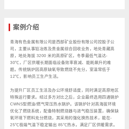
案例介绍
青海有色金属有限公司是西部矿业股份有限公司控股子公
司，主要从事铅冶炼及贵金属综合回收业务，地处青藏高
原，地处海拔 3200 米的高原矿区，冬季最低气温达-
30℃，厂区供暖长期面临设备效率衰减、能耗飙升的难
题。传统锅炉因高原缺氧导致燃烧不充分，室温常低于
12℃，影响员工生产生活。
为提升厂区员工生活及办公环境舒适度，同时满足高原地区
特殊运行要求。经过多方对比之后，企业最终选用四通锅炉
CWNS型燃油/燃气常压热水锅炉。该锅炉针对高海拔环境
优化了燃烧系统，配备特制燃烧器与进气稳压装置，确保缺
氧环境下燃料充分燃烧，其采用的强化换热技术，能在-
25℃极端气温下稳定输出 85℃热水，满足厂区供暖需求。​