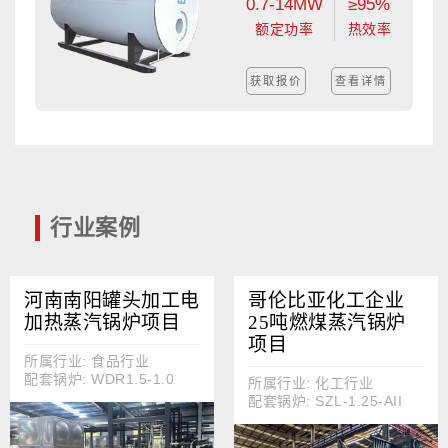
0.7-14MW
≥95%
额定功率
热效率
获取报价
查看详情
行业案例
河南南阳罐头加工电
哥伦比亚化工企业
加热蒸汽锅炉项目
25吨燃煤蒸汽锅炉
项目
所属行业: 食品行业
配套锅炉: WDR1.5-1.0
所属行业: 化工行业
配套锅炉: SZL-1.25-AII