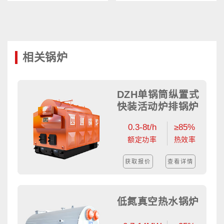
相关锅炉
DZH单锅筒纵置式
快装活动炉排锅炉
0.3-8t/h
≥85%
额定功率
热效率
获取报价
查看详情
低氮真空热水锅炉