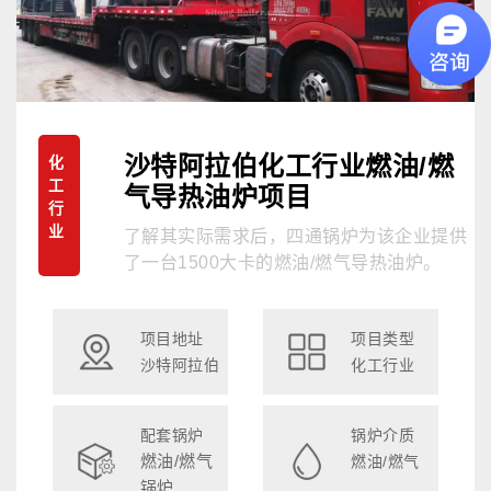
沙特阿拉伯化工行业燃油/燃
化
工
气导热油炉项目
行
业
了解其实际需求后，四通锅炉为该企业提供
了一台1500大卡的燃油/燃气导热油炉。
项目地址
项目类型
沙特阿拉伯
化工行业
配套锅炉
锅炉介质
燃油/燃气
燃油/燃气
锅炉