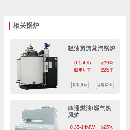
相关锅炉
轻油贯流蒸汽锅炉
0.1-4t/h
≥99%
额定功率
热效率
获取报价
查看详情
四通燃油/燃气热
风炉
0.35-14MW
≥95%