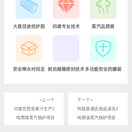
大直径波纹炉胆
四通专业技术
蒸汽品质高
锅炉燃烧室有大直
全湿背回燃室，回
锅壳直径大，水容
径全波纹炉胆组
燃室与后管板扳边
量大，对负荷变化
成，燃烧空间大，
对接，锅炉采用全
适应能力强，出力
燃料燃烧完全
对焊接，质量更可
稳定
靠
安全降水时间足
前后烟箱密封技术
多功能安全防爆装
锅炉的燃烧室地位
烟箱采用双开式烟
置
布置，水位确定符
箱门，开启方便，
锅炉后面板上设有
合国家规程，具有
多级迷宫式密封，
防爆装置，防止燃
充足的安全的降水
压缩性好
料在炉膛中发生剧
<上一个
下一个>
空间
烈爆燃，能自动复
印度尼西亚果汁生产2
阿联酋酒店用品清洗3
位
吨燃煤蒸汽锅炉项目
吨燃油蒸汽锅炉项目