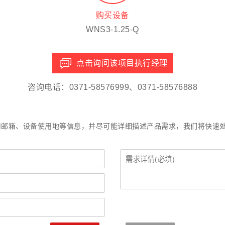
购买设备
WNS3-1.25-Q
点击询问该项目执行经理
咨询电话：0371-58576999、0371-58576888
用邮箱、设备使用地等信息，并尽可能详细描述产品需求，我们将快速