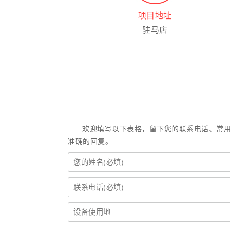
项目地址
驻马店
欢迎填写以下表格，留下您的联系电话、常
准确的回复。