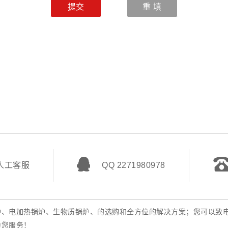
提交
重 填
人工客服
QQ 2271980978
炉
、
电加热锅炉
、
生物质锅炉
、的选购和全方位的解决方案；您可以致
为您服务！