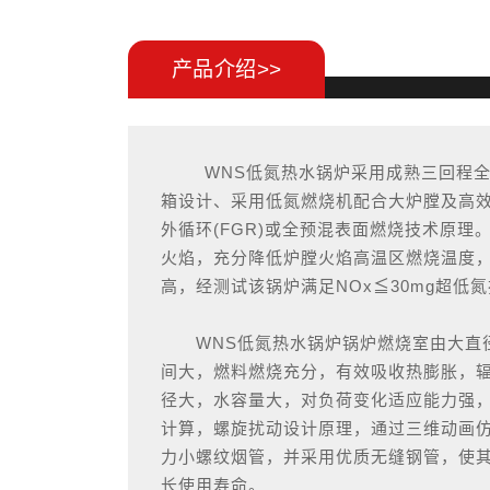
产品介绍>>
WNS低氮热水锅炉采用成熟三回程全
箱设计、采用低氮燃烧机配合大炉膛及高
外循环(FGR)或全预混表面燃烧技术原理
火焰，充分降低炉膛火焰高温区燃烧温度，
高，经测试该锅炉满足NOx≦30mg超低
WNS低氮热水锅炉锅炉燃烧室由大直
间大，燃料燃烧充分，有效吸收热膨胀，
径大，水容量大，对负荷变化适应能力强
计算，螺旋扰动设计原理，通过三维动画
力小螺纹烟管，并采用优质无缝钢管，使
长使用寿命。