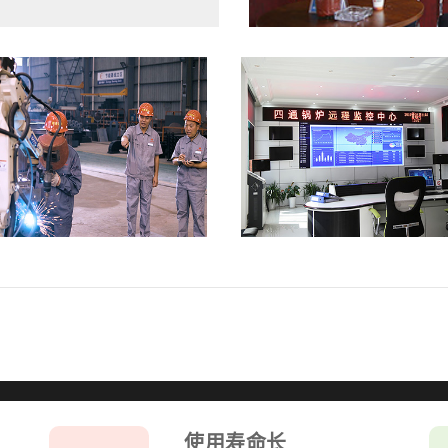
热源装置，全部部件均采用
D钢螺旋鳍片管，在有限空
降低排烟温度，提高锅炉热
空间面积，适用范围广。
温性能良好的硅酸铝毡贴面
加工而成，并成“凹”状耐
装面板为矩形镶嵌卡入式装
04装饰盖密封，方便检
提升锅炉热效率。
使用寿命长