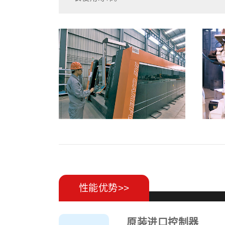
WNS低氮热水锅炉尾部设置内置回收
激光切割及冷作工艺，并选用耐低温腐蚀N
间内增加传热面积、充分吸收尾部烟气，
效率，且其结构为内置式，不占用锅炉房
WNS低氮热水锅炉本体外表面采用保
包敷而成，外框采用优质冷拉板经数控折床
压能力强骨架与前后面板连接组焊，其包
配，四角均开设有陷形自攻丝孔，并采用3
修，整体造型美观、新颖，散热损失小，
性能优势>>
原装进口控制器