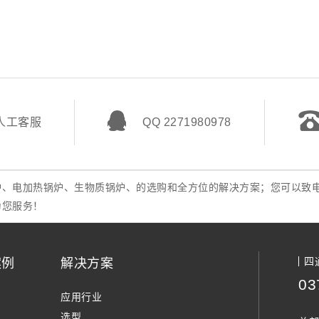
人工客服
QQ 2271980978
炉
、
电加热锅炉
、
生物质锅炉
、的选购和全方位的解决方案；您可以致
为您服务！
四
案例
解决方案
03
应用行业
选型