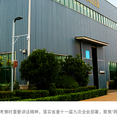
察时重要讲话精神，落实省委十一届九次全会部署，聚焦“两高四着