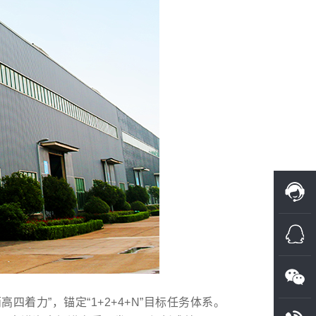
力”，锚定“1+2+4+N”目标任务体系。