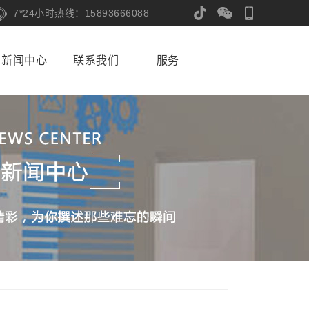
7*24小时热线：15893666088
新闻中心
联系我们
服务